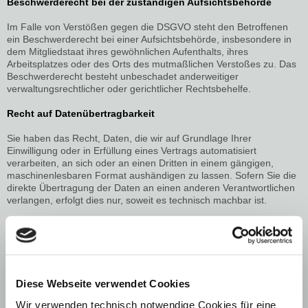
Beschwerderecht bei der zuständigen Aufsichtsbehörde
Im Falle von Verstößen gegen die DSGVO steht den Betroffenen
ein Beschwerderecht bei einer Aufsichtsbehörde, insbesondere in
dem Mitgliedstaat ihres gewöhnlichen Aufenthalts, ihres
Arbeitsplatzes oder des Orts des mutmaßlichen Verstoßes zu. Das
Beschwerderecht besteht unbeschadet anderweitiger
verwaltungsrechtlicher oder gerichtlicher Rechtsbehelfe.
Recht auf Datenübertragbarkeit
Sie haben das Recht, Daten, die wir auf Grundlage Ihrer
Einwilligung oder in Erfüllung eines Vertrags automatisiert
verarbeiten, an sich oder an einen Dritten in einem gängigen,
maschinenlesbaren Format aushändigen zu lassen. Sofern Sie die
direkte Übertragung der Daten an einen anderen Verantwortlichen
verlangen, erfolgt dies nur, soweit es technisch machbar ist.
SSL- bzw. TLS-Verschlüsselung
Diese Seite nutzt aus Sicherheitsgründen und zum Schutz der
Übertragung vertraulicher Inhalte, wie zum Beispiel Anfragen, die
Sie an uns als Seitenbetreiber senden, eine SSL- bzw.
Diese Webseite verwendet Cookies
TLSVerschlüsselung. Eine verschlüsselte Verbindung erkennen Sie
daran, dass die Adresszeile des Browsers von „http://“ auf „https://“
Wir verwenden technisch notwendige Cookies für eine